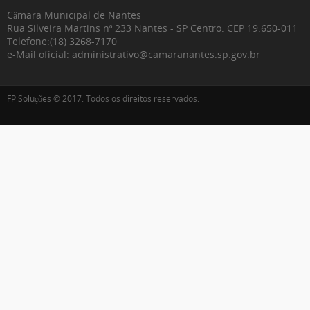
Câmara Municipal de Nantes
Rua Silveira Martins nº 233 Nantes - SP Centro. CEP 19.650-011
Telefone:
(18) 3268-7170
e-Mail oficial: administrativo@camaranantes.sp.gov.br
FP Soluções © 2017. Todos os direitos reservados.