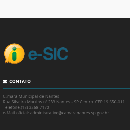
CONTATO
Câmara Municipal de Nantes
Rua Silveira Martins nº 233 Nantes - SP Centro. CEP 19.650-011
Telefone:
(18) 3268-7170
e-Mail oficial: administrativo@camaranantes.sp.gov.br