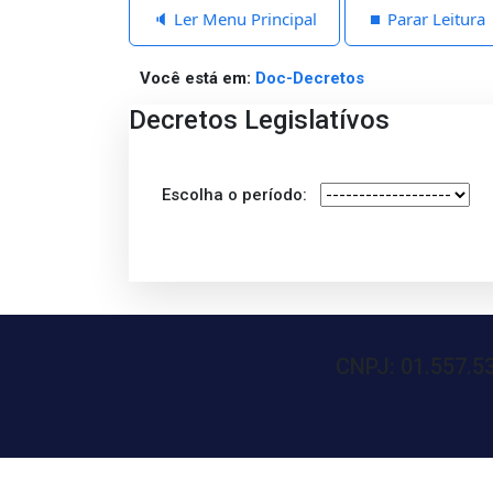
🔈 Ler Menu Principal
⏹️ Parar Leitura
Você está em:
Doc-Decretos
Decretos Legislatívos
Escolha o período:
CNPJ: 01.557.53