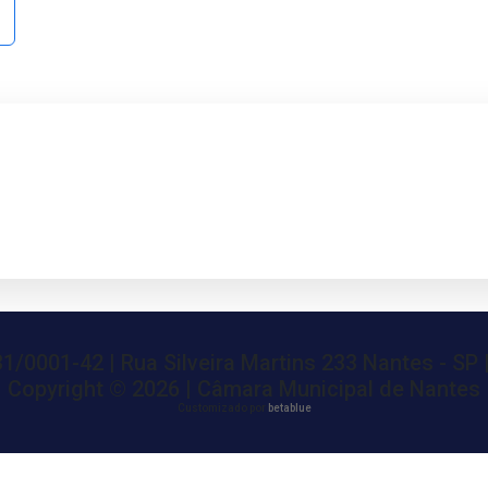
1/0001-42 | Rua Silveira Martins 233 Nantes - SP 
Copyright ©
2026 | Câmara Municipal de Nantes
Customizado por
betablue