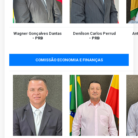
Wagner Gonçalves Dantas
Denílson Carlos Perrud
Ant
- PRB
- PRB
COMISSÃO ECONOMIA E FINANÇAS