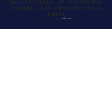
Martins 233 Nantes - SP | (18) 3268-6186
Copyright ©
2026 | Câmara Municipal de
Nantes
Customizado por
betablue