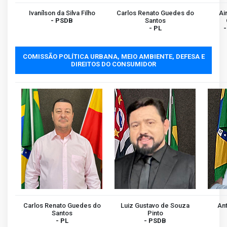
Ivanílson da Silva Filho
Carlos Renato Guedes do
Ai
- PSDB
Santos
- PL
-
COMISSÃO POLÍTICA URBANA, MEIO AMBIENTE, DEFESA E
DIREITOS DO CONSUMIDOR
Carlos Renato Guedes do
Luiz Gustavo de Souza
Ant
Santos
Pinto
- PL
- PSDB