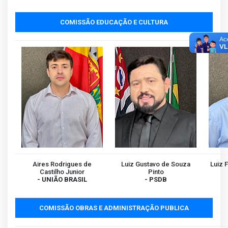
COMISSÃO EDUCAÇÃO E CULTURA
Aires Rodrigues de
Luiz Gustavo de Souza
Luiz 
Castilho Junior
Pinto
- UNIÃO BRASIL
- PSDB
COMISSÃO OBRAS E ADMINISTRAÇÃO PUBLICA