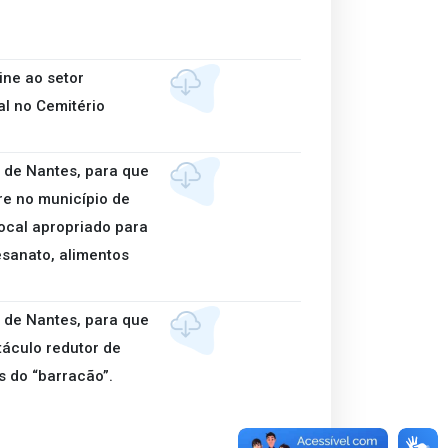
ine ao setor
l no Cemitério
 de Nantes, para que
re no município de
ocal apropriado para
esanato, alimentos
 de Nantes, para que
táculo redutor de
 do “barracão”.