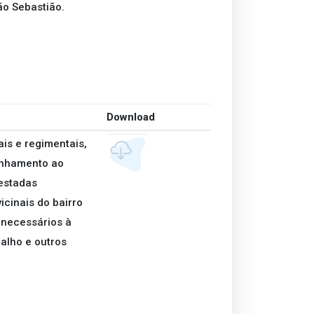
ão Sebastião.
Download
is e regimentais,
inhamento ao
estadas
cinais do bairro
 necessários à
alho e outros