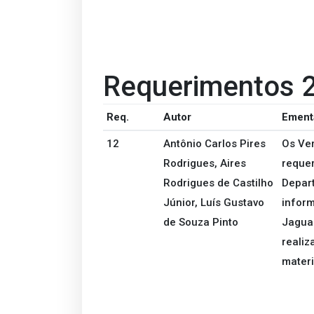
Requerimentos 
Req.
Autor
Ement
12
Antônio Carlos Pires
Os Ver
Rodrigues, Aires
reque
Rodrigues de Castilho
Depart
Júnior, Luís Gustavo
inform
de Souza Pinto
Jaguar
realiz
materi